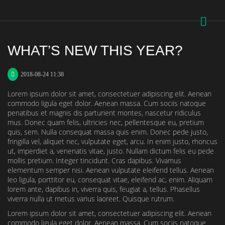
WHAT’S NEW THIS YEAR?
2018-08-24 11:38
Lorem ipsum dolor sit amet, consectetuer adipiscing elit. Aenean
commodo ligula eget dolor. Aenean massa. Cum sociis natoque
penatibus et magnis dis parturient montes, nascetur ridiculus
mus. Donec quam felis, ultricies nec, pellentesque eu, pretium
quis, sem. Nulla consequat massa quis enim. Donec pede justo,
fringilla vel, aliquet nec, vulputate eget, arcu. In enim justo, rhoncus
ut, imperdiet a, venenatis vitae, justo. Nullam dictum felis eu pede
mollis pretium. Integer tincidunt. Cras dapibus. Vivamus
elementum semper nisi. Aenean vulputate eleifend tellus. Aenean
leo ligula, porttitor eu, consequat vitae, eleifend ac, enim. Aliquam
lorem ante, dapibus in, viverra quis, feugiat a, tellus. Phasellus
viverra nulla ut metus varius laoreet. Quisque rutrum.
Lorem ipsum dolor sit amet, consectetuer adipiscing elit. Aenean
commodo ligula eget dolor. Aenean massa. Cum sociis natoque