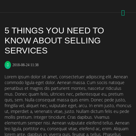
5 THINGS YOU NEED TO
KNOW ABOUT SELLING
SERVICES
2018-08-24 11:38
Lorem ipsum dolor sit amet, consectetuer adipiscing elit. Aenean
commodo ligula eget dolor. Aenean massa. Cum sociis natoque
penatibus et magnis dis parturient montes, nascetur ridiculus
mus. Donec quam felis, ultricies nec, pellentesque eu, pretium
quis, sem. Nulla consequat massa quis enim. Donec pede justo,
fringilla vel, aliquet nec, vulputate eget, arcu. In enim justo, rhoncus
ut, imperdiet a, venenatis vitae, justo. Nullam dictum felis eu pede
mollis pretium. Integer tincidunt. Cras dapibus. Vivamus
elementum semper nisi. Aenean vulputate eleifend tellus. Aenean
leo ligula, porttitor eu, consequat vitae, eleifend ac, enim. Aliquam
lorem ante, dapibus in, viverra quis, feugiat a, tellus. Phasellus